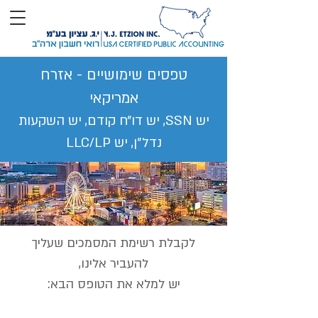
טפסים שימושיים - אזרח
אמריקאי
יש SSN, יש דו״ח קודם, יש השקעות
נדל״ן, יש LLC/LP
לקבלת רשימת המסמכים שעליך
להעביר אלינו,
יש למלא את הטופס הבא: