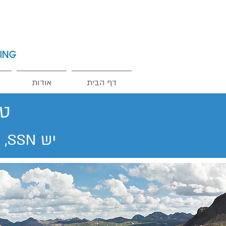
דף הבית
אודות
טפ
יש SSN, אין דו״ח קודם, אין השקעות נדל״ן, אין LLC/LP